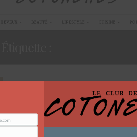
CHEVEUX
BEAUTÉ
LIFESTYLE
CUISINE
PO
Étiquette :
BLACKBEAUTY
ARTICLES
,
TUTORIEL COIFFURE
31 JUILLET 2013
Boucler ses cheveux sans
chaleur
Il fait beau il fait chaud et j’ai repris le sport. Résultat
e.com
en ce…