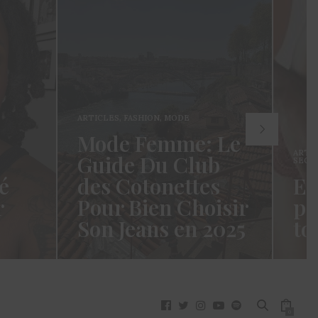
ARTICLES
,
FASHION
,
MODE
Mode Femme: Le
ARTI
Guide Du Club
SECR
é
des Cotonettes
Et
r
Pour Bien Choisir
pa
Son Jeans en 2025
to
oui ça
Coucou les Cotonettes ! Wawww !
Hello
vez
Cela fait tellement longtemps que
momen
j’ai hésité dès la…
j’es
READ MORE →
READ
0