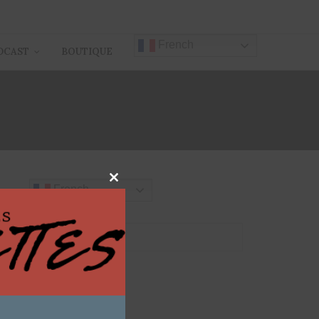
French
DCAST
BOUTIQUE
Close
French
this
module