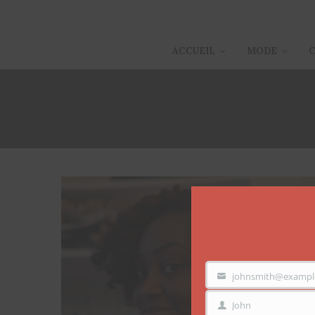
ACCUEIL
MODE
johnsmith@exampl
VOTRE
EMAIL
John
PRÉNOM