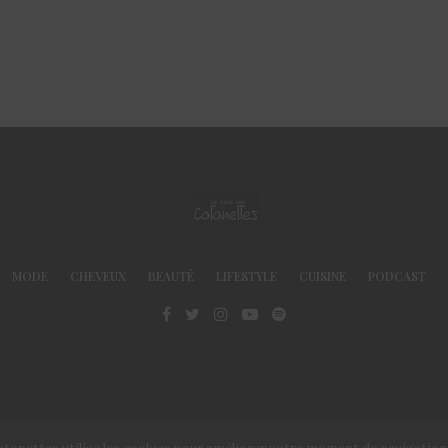
MODE
CHEVEUX
BEAUTÉ
LIFESTYLE
CUISINE
PODCAST
© Le Club des Cotonettes - Copyrights 2013 ©