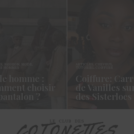
ES
,
FASHION
,
MODE
,
ARTICLES
,
CHEVEUX
,
ES HOMMES
TUTORIEL COIFFURE
e homme :
Coiffure: Carr
ment choisir
de Vanilles su
pantalon ?
des Sisterlocs
es cotonettes, J’espère que
Hello Les Cotonettes, Alors 
lez bien depuis la dernière
fait longtemps, oui vous m’a
’avais promis…
manqué et oui je…
ORE →
READ MORE →