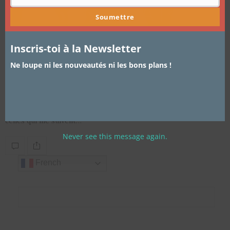
Soumettre
Inscris-toi à la Newsletter
ARTICLES
,
BEAUTÉ
9 NOVEMBRE 2016
Double Wear Estee Lauder : le
Ne loupe ni les nouveautés ni les bons plans !
meilleur fond de teint sur le marché
Bonjour les nanas, Aujourd’hui on parle de fond de teint, pour
celles qui me suivent…
Never see this message again.
French