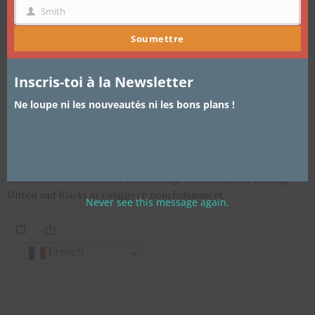
Smith
NOM
Soumettre
Inscris-toi à la Newsletter
ARTICLES
,
LIVRES
19 MAI 2017
Ne loupe ni les nouveautés ni les bons plans !
Coup de coeur lecture: Bernice L.
McFadden
Dans mes recherches de lectures agréables, Marina ( Young
Gifted and Black) m’a suggéré nonchalamment…
Never see this message again.
French