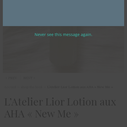
Never see this message again.
PREV
NEXT
Accueil
—
shop the look
—
L’Atelier Lior Lotion aux AHA « New Me »
L’Atelier Lior Lotion aux
AHA « New Me »