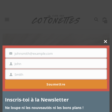
0
Clo
thi
mo
johnsmith@example.com
VOTRE
EMAIL
John
PRÉNOM
Smith
NOM
Soumettre
Inscris-toi à la Newsletter
Ne loupe ni les nouveautés ni les bons plans !