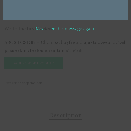
en coton stretch
Write the first review
Never see this message again.
ASOS DESIGN – Chemise boyfriend ajustée avec détail
plissé dans le dos en coton stretch
ACHETER LE PRODUIT
Catégorie :
shop the look
Description