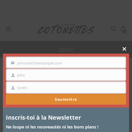
0
tasse
Clo
thi
mo
johnsmith@example.com
VOTRE
EMAIL
Voici le seul résultat
John
PRÉNOM
Smith
NOM
Soumettre
Inscris-toi à la Newsletter
Ne loupe ni les nouveautés ni les bons plans !