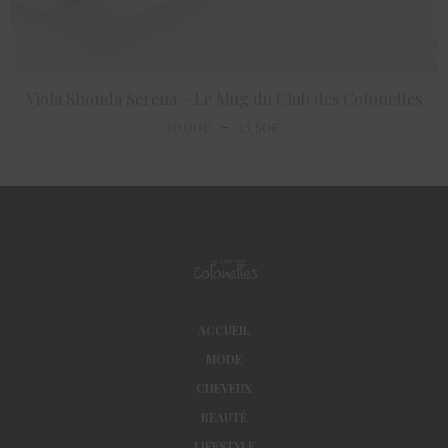
Viola Shonda Serena – Le Mug du Club des Cotonettes
CHOIX DES OPTIONS
–
10,00
€
13,50
€
ACCUEIL
MODE
CHEVEUX
BEAUTÉ
LIFESTYLE