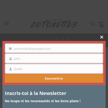
0
sauna facial
Clo
thi
mo
johnsmith@example.com
VOTRE
EMAIL
John
Voici le seul résultat
PRÉNOM
Smith
NOM
Soumettre
Inscris-toi à la Newsletter
Ne loupe ni les nouveautés ni les bons plans !