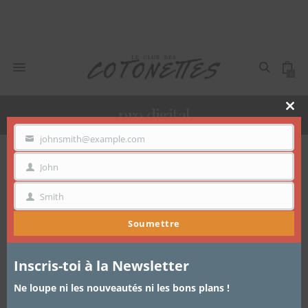
0
pro digital
Clo
thi
mo
johnsmith@example.com
VOTRE
EMAIL
John
Voici le seul résultat
PRÉNOM
Smith
NOM
Soumettre
Inscris-toi à la Newsletter
Ne loupe ni les nouveautés ni les bons plans !