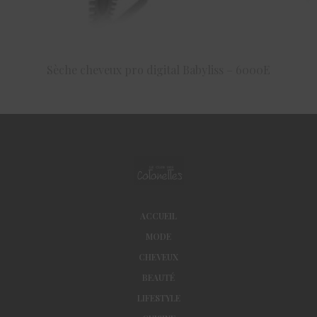
Sèche cheveux pro digital Babyliss – 6000E
ACHETER LE PRODUIT
ACCUEIL
MODE
CHEVEUX
BEAUTÉ
LIFESTYLE