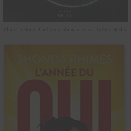
Shop The Book: Un homme dans ma cave – Walter Mosley
ACHETER LE PRODUIT