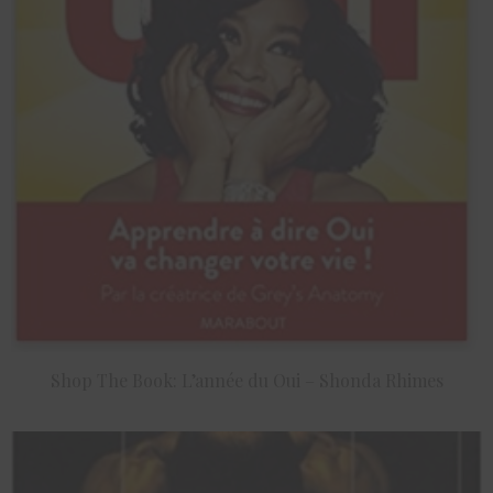
Shop The Book: L’année du Oui – Shonda Rhimes
ACHETER LE PRODUIT