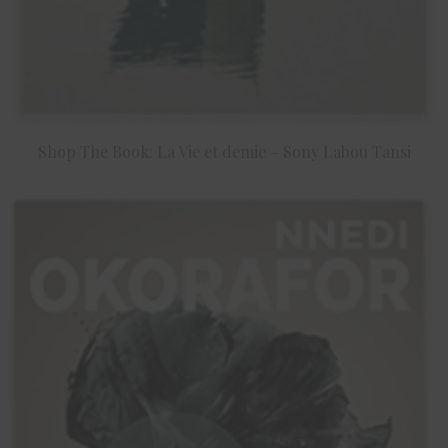
Shop The Book: La Vie et demie – Sony Labou Tansi
ACHETER LE PRODUIT