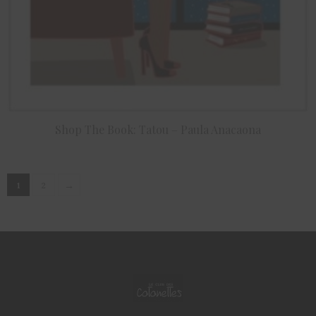
Shop The Book: Tatou – Paula Anacaona
ACHETER LE PRODUIT
→
1
2