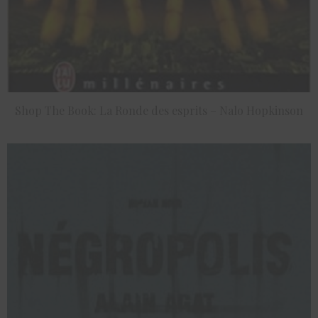
Shop The Book: La Ronde des esprits – Nalo Hopkinson
ACHETER LE PRODUIT