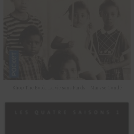
Shop The Book: La vie sans Fards – Maryse Condé
ACHETER LE PRODUIT