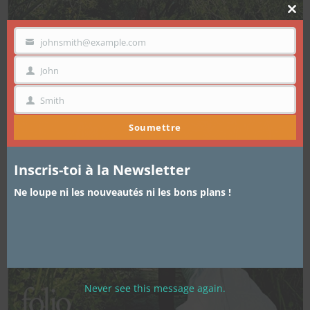
Clo
thi
mo
johnsmith@example.com
VOTRE
EMAIL
John
PRÉNOM
Smith
NOM
Soumettre
Inscris-toi à la Newsletter
Ne loupe ni les nouveautés ni les bons plans !
Never see this message again.