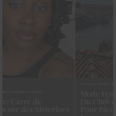
ARTICLES
,
FASHION
,
MODE
Mode Femme: Le Guide
Du Club des Cotonettes
s
Pour Bien Choisir Son