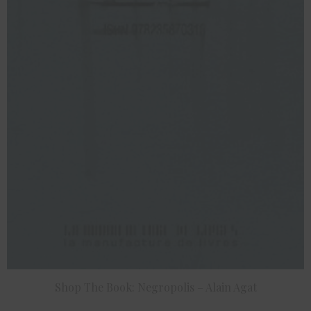
Shop The Book: Negropolis – Alain Agat
ACHETER LE PRODUIT