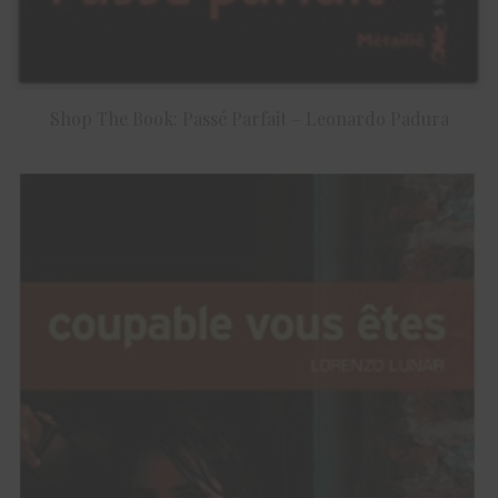
Shop The Book: Passé Parfait – Leonardo Padura
ACHETER LE PRODUIT