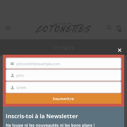
0
Presets
Clo
thi
mo
johnsmith@example.com
VOTRE
EMAIL
Voici le seul résultat
John
PRÉNOM
Smith
NOM
Soumettre
Inscris-toi à la Newsletter
Ne loupe ni les nouveautés ni les bons plans !