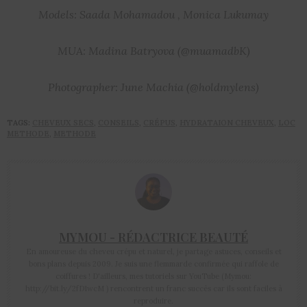
Models: Saada Mohamadou , Monica Lukumay
MUA: Madina Batryova (@muamadbK)
Photographer: June Machia (@holdmylens)
TAGS:
CHEVEUX SECS
,
CONSEILS
,
CRÉPUS
,
HYDRATAION CHEVEUX
,
LOC
METHODE
,
METHODE
MYMOU - RÉDACTRICE BEAUTÉ
En amoureuse du cheveu crépu et naturel, je partage astuces, conseils et
bons plans depuis 2009. Je suis une flemmarde confirmée qui raffole de
coiffures ! D'ailleurs, mes tutoriels sur YouTube (Mymou:
http://bit.ly/2fD1wcM ) rencontrent un franc succès car ils sont faciles à
reproduire.