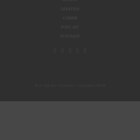
LIFESTYLE
CUISINE
PODCAST
BOUTIQUE
© Le Club des Cotonettes - Copyrights 2013 ©